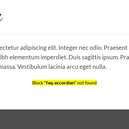
ctetur adipiscing elit. Integer nec odio. Praesent
 nibh elementum imperdiet. Duis sagittis ipsum. Pr
assa. Vestibulum lacinia arcu eget nulla.
Block
"faq-accordian"
not found