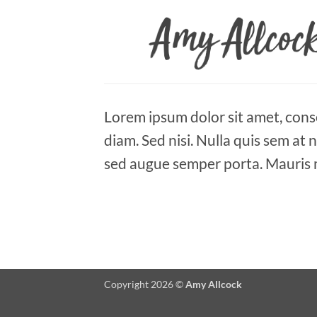
Skip
to
content
Lorem ipsum dolor sit amet, conse
diam. Sed nisi. Nulla quis sem at
sed augue semper porta. Mauris m
Copyright 2026 ©
Amy Allcock